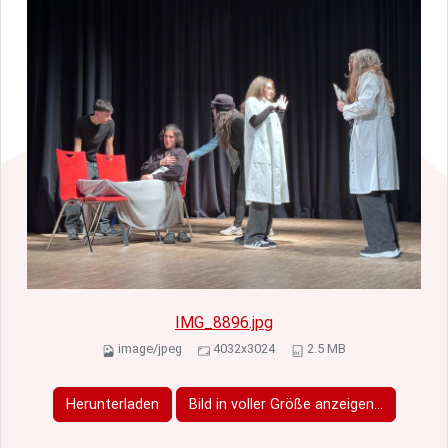
IMG_8896.jpg
image/jpeg
4032x3024
2.5 MB
Herunterladen
Bild in voller Größe anzeigen…