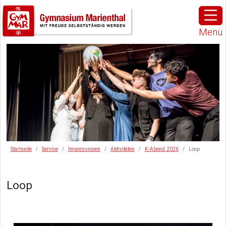
Menü
Startseite
Service
Impressionen
Aktivitäten
K-Abend 2026
Loop
Loop