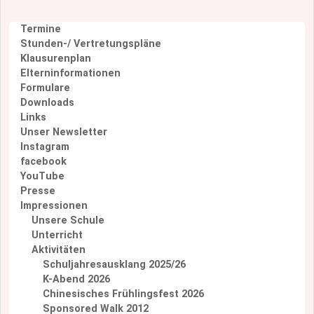
N
Termine
a
Stunden-/ Vertretungspläne
v
Klausurenplan
i
Elterninformationen
g
Formulare
a
Downloads
t
Links
i
Unser Newsletter
o
Instagram
n
facebook
YouTube
Presse
Impressionen
Unsere Schule
Unterricht
Aktivitäten
Schuljahresausklang 2025/26
K-Abend 2026
Chinesisches Frühlingsfest 2026
Sponsored Walk 2012